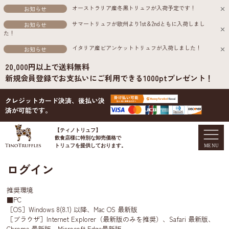
オーストラリア産冬黒トリュフが入荷予定です！
お知らせ
サマートリュフが欧州より1st＆2ndともに入荷しまし
お知らせ
た！
イタリア産ビアンケットトリュフが入荷しました！
お知らせ
20,000円以上で送料無料
新規会員登録でお支払いにご利用できる1000ptプレゼント！
クレジットカード決済、後払い決
済が可能です。
【ティノトリュフ】
飲食店様に特別な卸売価格で
トリュフを提供しております。
ログイン
推奨環境
■PC
［OS］Windows 8(8.1) 以降、Mac OS 最新版
［ブラウザ］Internet Explorer（最新版のみを推奨）、Safari 最新版、
Chrome 最新版、Microsoft Edge最新版