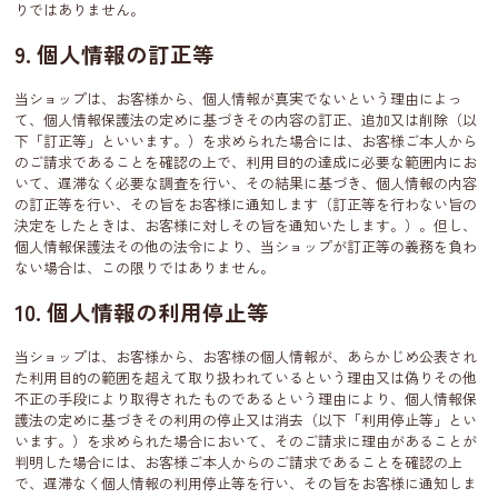
りではありません。
9. 個人情報の訂正等
当ショップは、お客様から、個人情報が真実でないという理由によっ
て、個人情報保護法の定めに基づきその内容の訂正、追加又は削除（以
下「訂正等」といいます。）を求められた場合には、お客様ご本人から
のご請求であることを確認の上で、利用目的の達成に必要な範囲内にお
いて、遅滞なく必要な調査を行い、その結果に基づき、個人情報の内容
の訂正等を行い、その旨をお客様に通知します（訂正等を行わない旨の
決定をしたときは、お客様に対しその旨を通知いたします。）。但し、
個人情報保護法その他の法令により、当ショップが訂正等の義務を負わ
ない場合は、この限りではありません。
10. 個人情報の利用停止等
当ショップは、お客様から、お客様の個人情報が、あらかじめ公表され
た利用目的の範囲を超えて取り扱われているという理由又は偽りその他
不正の手段により取得されたものであるという理由により、個人情報保
護法の定めに基づきその利用の停止又は消去（以下「利用停止等」とい
います。）を求められた場合において、そのご請求に理由があることが
判明した場合には、お客様ご本人からのご請求であることを確認の上
で、遅滞なく個人情報の利用停止等を行い、その旨をお客様に通知しま