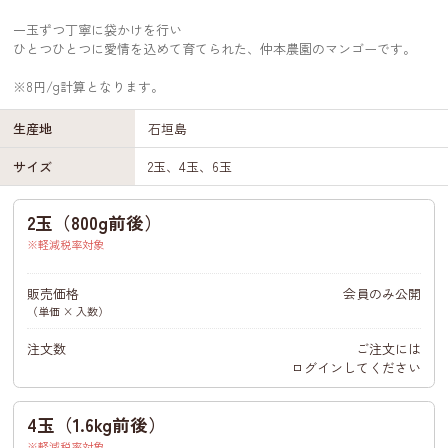
一玉ずつ丁寧に袋かけを行い
ひとつひとつに愛情を込めて育てられた、仲本農園のマンゴーです。
※8円/g計算となります。
生産地
石垣島
サイズ
2玉、4玉、6玉
2玉（800g前後）
軽減税率対象
販売価格
会員のみ公開
（単価 × 入数）
注文数
ご注文には
ログイン
してください
4玉（1.6kg前後）
軽減税率対象