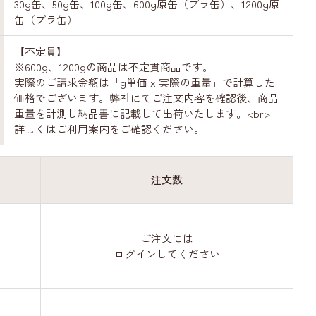
30g缶、50g缶、100g缶、600g原缶（プラ缶）、1200g原
缶（プラ缶）
【不定貫】
※600g、1200gの商品は不定貫商品です。
実際のご請求金額は「g単価 x 実際の重量」で計算した
価格でございます。弊社にてご注文内容を確認後、商品
重量を計測し納品書に記載して出荷いたします。<br>
詳しくはご利用案内をご確認ください。
注文数
ご注文には
ログイン
してください