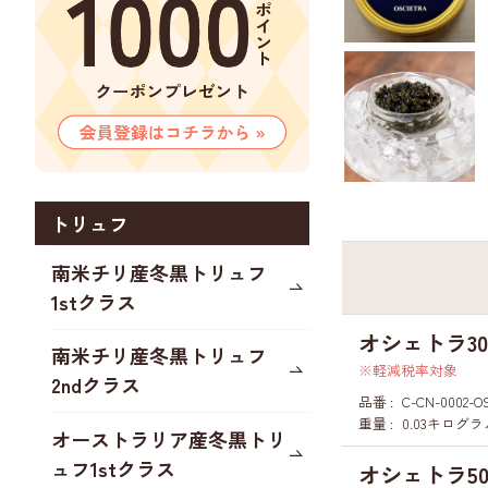
トリュフ
南米チリ産冬黒トリュフ
1stクラス
オシェトラ30
南米チリ産冬黒トリュフ
軽減税率対象
2ndクラス
品番
C-CN-0002-O
重量
0.03キログラ
オーストラリア産冬黒トリ
ュフ1stクラス
オシェトラ50