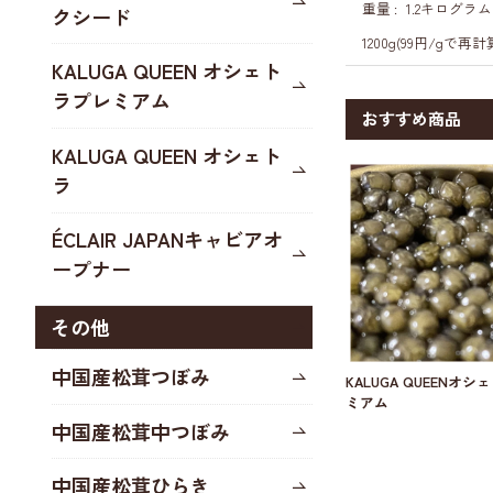
重量
1.2キログラム
クシード
1200g(99円/gで再計
KALUGA QUEEN オシェト
ラプレミアム
おすすめ商品
KALUGA QUEEN オシェト
ラ
ÉCLAIR JAPANキャビアオ
ープナー
その他
中国産松茸つぼみ
KALUGA QUEENオ
ミアム
中国産松茸中つぼみ
中国産松茸ひらき