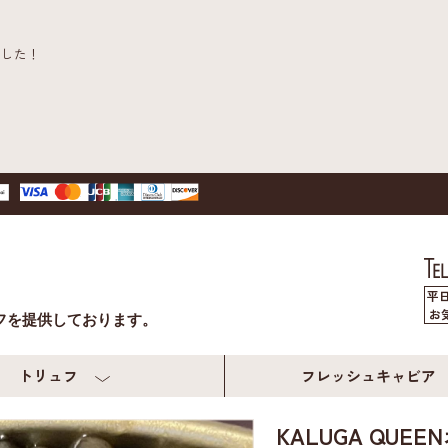
ました！
！
平日
お
フを提供しております。
トリュフ
フレッシュキャビア
KALUGA QUE