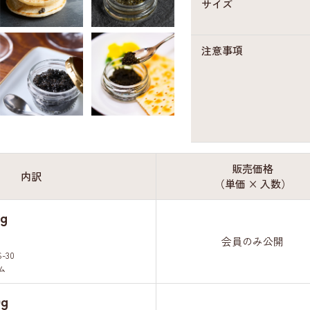
サイズ
注意事項
販売価格
内訳
（単価 × 入数）
g
会員のみ公開
S-30
ム
g