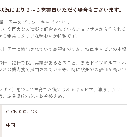
状況により２～３営業日いただく場合もございます。
、出荷量世界一のブランドキャビアです。
という巨大な人造湖で飼育されているチョウザメから作られる
から非常にクリアな味わいが特徴です。
と世界中に輸出されていて高評価ですが、特にキャビアの本場
7軒中22軒で採用実績があるとのこと、またドイツのルフトハ
ラスの機内食で採用されている等、特に欧州での評価が高いで
ザメ）を12～15年育てた後に取れるキャビア。濃厚、クリー
。塩分濃度3.7％と塩分控えめ。
C-CN-0002-OS
中国