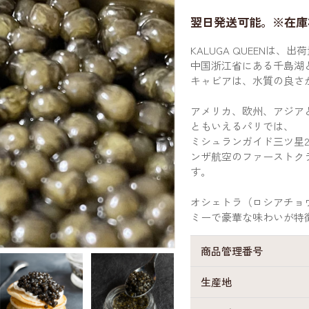
翌日発送可能。※在庫
KALUGA QUEENは
中国浙江省にある千島湖
キャビアは、水質の良さ
アメリカ、欧州、アジア
ともいえるパリでは、
ミシュランガイド三ツ星2
ンザ航空のファーストク
す。
オシェトラ（ロシアチョウ
ミーで豪華な味わいが特徴
商品管理番号
生産地